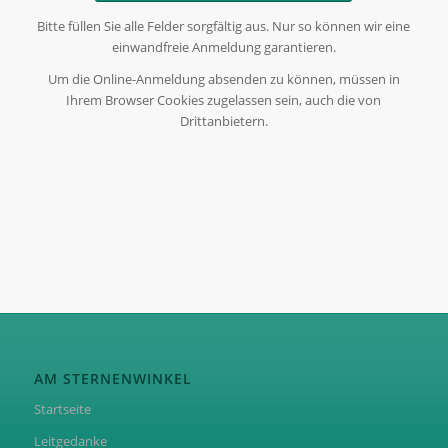
Bitte füllen Sie alle Felder sorgfältig aus. Nur so können wir eine
einwandfreie Anmeldung garantieren.
Um die Online-Anmeldung absenden zu können, müssen in
Ihrem Browser Cookies zugelassen sein, auch die von
Drittanbietern.
AM STERNENWINKEL
Startseite
Leitgedanke