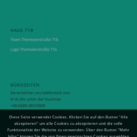
HAUS 71B
Team Theresienstraße 71b
Lage Theresienstraße 71b
BÜROZEITEN
Sie erreichen uns telefonisch von
9-16 Uhr unter der Nummer
+49-(0)89-38533000
Diese Seite verwendet Cookies. Klicken Sie auf den Button "Alle
Montag-Freitag 9-16 Uhr
akzeptieren" um alle Cookies zu akzeptieren und die volle
Funktionalität der Website zu verwenden. Über den Button "Mehr
Infos" können Sie die von Ihnen gewünschten Cookies auswählen