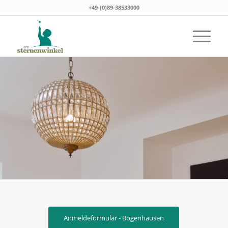
+49-(0)89-38533000
Anmeldeformular - Bogenhausen