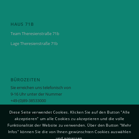
HAUS 71B
Team Theresienstraße 71b
Lage Theresienstraße 71b
BÜROZEITEN
Sie erreichen uns telefonisch von
9-16 Uhr unter der Nummer
+49-(0)89-38533000
Diese Seite verwendet Cookies. Klicken Sie auf den Button "Alle
Montag-Freitag 9-16 Uhr
akzeptieren" um alle Cookies zu akzeptieren und die volle
Funktionalität der Website zu verwenden. Über den Button "Mehr
Infos" können Sie die von Ihnen gewünschten Cookies auswählen
und anpassen.